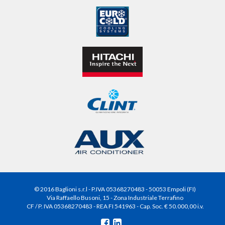
© 2016 Baglioni s.r.l - P.IVA 05368270483 - 50053 Empoli (FI)
Via Raffaello Busoni, 15 - Zona Industriale Terrafino
CF / P. IVA 05368270483 - REA FI 541963 - Cap. Soc. € 50.000,00 i.v.