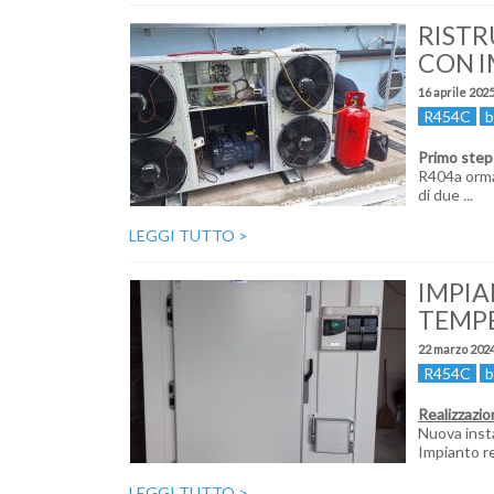
RISTR
CON I
16 aprile 202
R454C
b
Primo step
R404a ormai
di due
...
LEGGI TUTTO
>
IMPIA
TEMP
22 marzo 202
R454C
b
Realizzazio
Nuova inst
Impianto re
LEGGI TUTTO
>