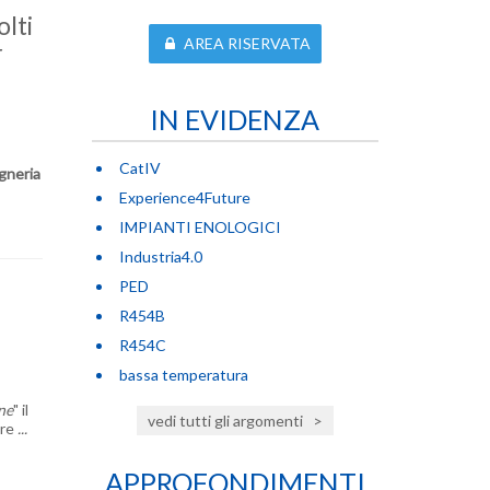
olti
AREA RISERVATA
r
IN EVIDENZA
CatIV
gneria
Experience4Future
IMPIANTI ENOLOGICI
Industria4.0
PED
R454B
R454C
bassa temperatura
ne
" il
vedi tutti gli argomenti
>
re
...
APPROFONDIMENTI