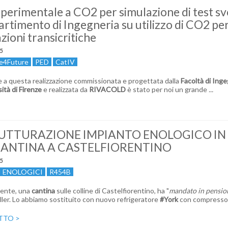
sperimentale a CO2 per simulazione di test sv
artimento di Ingegneria su utilizzo di CO2 pe
zioni transicritiche
5
e4Future
PED
CatIV
e a questa realizzazione commissionata e progettata dalla
Facoltà di Inge
sità di Firenze
e realizzata da
RIVACOLD
è stato per noi un grande
...
UTTURAZIONE IMPIANTO ENOLOGICO IN
ANTINA A CASTELFIORENTINO
5
I ENOLOGICI
R454B
liente, una
cantina
sulle colline di Castelfiorentino, ha "
mandato in pensio
ller. Lo abbiamo sostituito con nuovo refrigeratore
#York
con compresso
UTTO
>