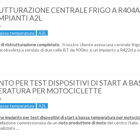
UTTURAZIONE CENTRALE FRIGO A R404A
MPIANTI A2L
5
assa temperatura
A2L
 di ristrutturazione completato
. Il nostro cliente aveva una centrale frig
 obsoleta a servizio di due celle BT da 900mc e un impianto a R422d a se
NTO PER TEST DISPOSITIVI DI START A BA
ERATURA PER MOTOCICLETTE
4
assa temperatura
A2L
ne impianto per test dispositivi di start a bassa temperatura per motocic
allazione commissionata da un
noto produttore di moto
del centro Italia.
alizzato
...