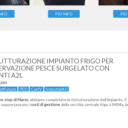
INFO
PIÙ INFO
PIÙ
UTTURAZIONE IMPIANTO FRIGO PER
RVAZIONE PESCE SURGELATO CON
NTI A2L
 2025
e4Future
PED
CatIV
Industria4.0
mo step di Marzo
, abbiamo completato la ristrutturazione dell'impianto. Il
 sopportava piu i
costi di gestione
della vecchia centrale frigo a R404a, l