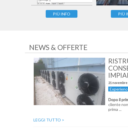
PIÙ INFO
PIÙ 
NEWS & OFFERTE
RISTR
CONSE
IMPIA
21 novembre
Experienc
Dopo il pri
cliente non
prima
...
LEGGI TUTTO
>