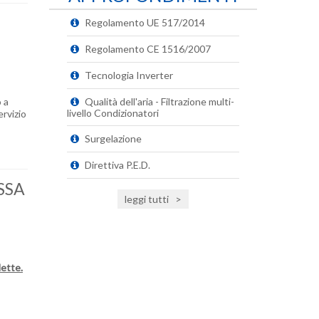
Regolamento UE 517/2014
Regolamento CE 1516/2007
Tecnologia Inverter
Qualità dell'aria - Filtrazione multi-
o a
livello Condizionatori
rvizio
Surgelazione
Direttiva P.E.D.
SSA
leggi tutti
>
lette.