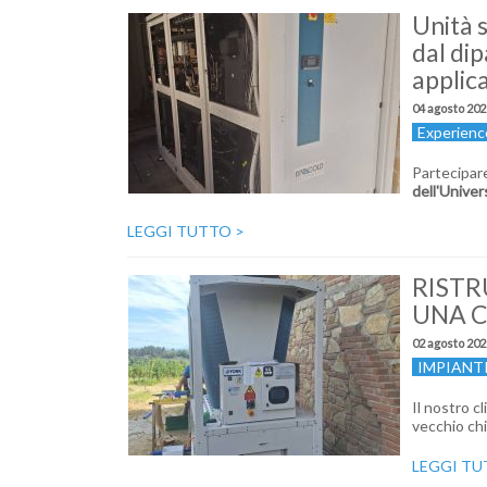
Unità 
dal dip
applica
04 agosto 202
Experienc
Partecipar
dell'Univer
LEGGI TUTTO
>
RISTR
UNA C
02 agosto 202
IMPIANT
Il nostro c
vecchio chi
LEGGI T