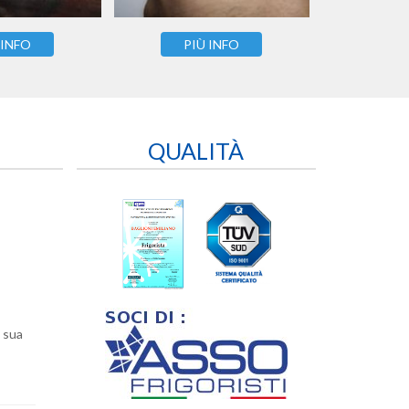
 INFO
PIÙ INFO
QUALITÀ
a sua